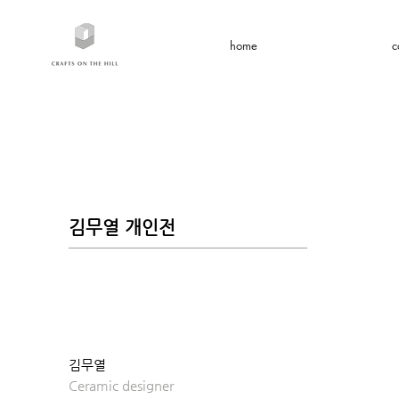
home
c
김무열 개인전
김무열
Ceramic designer