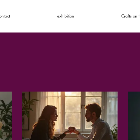
ontact
exhibition
Crafts on t